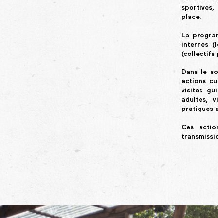
sportives,
place.
La program
internes (
(collectifs
Dans le so
actions cu
visites gu
adultes, v
pratiques a
Ces actio
transmissi