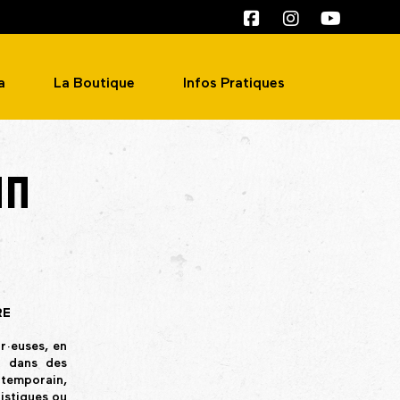
a
La Boutique
Infos Pratiques
ON
RE
r·euses, en
nt dans des
ntemporain,
istiques ou