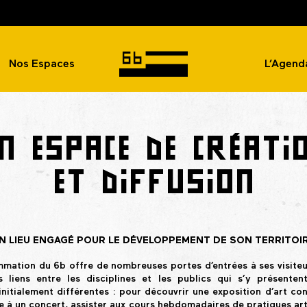
Nos Espaces
L’Agend
N ESPACE DE CRÉATI
ET DIFFUSION
N LIEU ENGAGÉ POUR LE DÉVELOPPEMENT DE SON TERRITOI
mation du 6b offre de nombreuses portes d’entrées à ses visiteu
s liens entre les disciplines et les publics qui s’y présente
 initialement différentes : pour découvrir une exposition d’art co
e à un concert, assister aux cours hebdomadaires de pratiques art