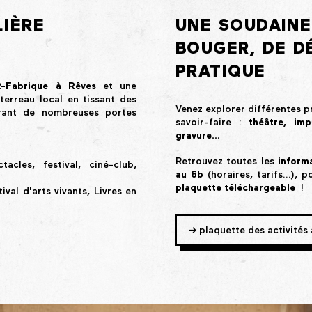
IÈRE
UNE SOUDAINE
BOUGER, DE D
PRATIQUE
-Fabrique à Rêves
et une
terreau local en tissant des
Venez explorer différentes pr
ffrant de nombreuses portes
savoir-faire :
théâtre, imp
gravure…
Retrouvez toutes les
informa
acles, festival, ciné-club,
au 6b
(horaires, tarifs…), p
plaquette
téléchargeable
!
val d'arts vivants, Livres en
-> plaquette des activités 