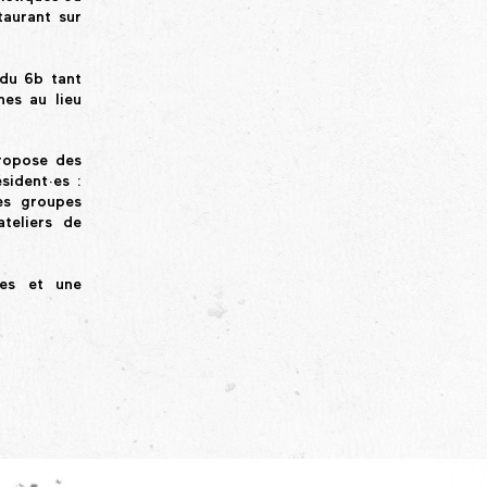
taurant sur
 du 6b tant
nes au lieu
propose des
sident·es :
les groupes
ateliers de
tes et une