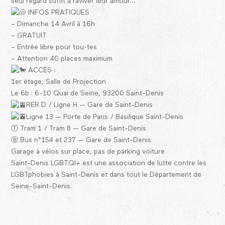
seul regard suffit à raviver leur amour…
INFOS PRATIQUES
– Dimanche 14 Avril à 16h
– GRATUIT
– Entrée libre pour tou·tes
– Attention 40 places maximum
ACCÈS :
1er étage, Salle de Projection
Le 6b : 6-10 Quai de Seine, 93200 Saint-Denis
RER D / Ligne H — Gare de Saint-Denis
Ligne 13 — Porte de Paris / Basilique Saint-Denis
Ⓣ Tram 1 / Tram 8 — Gare de Saint-Denis
Ⓑ Bus n°154 et 237 — Gare de Saint-Denis
Garage à vélos sur place, pas de parking voiture
Saint-Denis LGBTQI+ est une association de lutte contre les
LGBTphobies à Saint-Denis et dans tout le Département de
Seine-Saint-Denis.