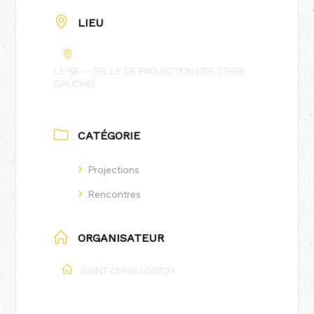
LIEU
LE 6B — SALLE DE PROJECTION (1ER ÉTAGE
GAUCHE)
CATÉGORIE
Projections
Rencontres
ORGANISATEUR
SAINT-DENIS LGBTQI+